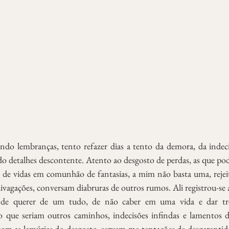
do lembranças, tento refazer dias a tento da demora, da indeci
o detalhes descontente. Atento ao desgosto de perdas, as que pode
 de vidas em comunhão de fantasias, a mim não basta uma, rejei
ivagações, conversam diabruras de outros rumos. Ali registrou-se a
de querer de um tudo, de não caber em uma vida e dar trel
o que seriam outros caminhos, indecisões infindas e lamentos d
m as lamúrias do desgosto, servem-me tentações de desgarantidas