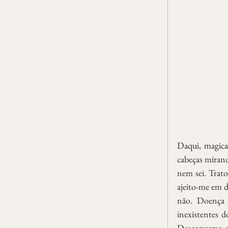
Daqui, magican
cabeças mirand
nem sei. Trato
ajeito-me em d
não. Doença 
inexistentes d
Desconverso co