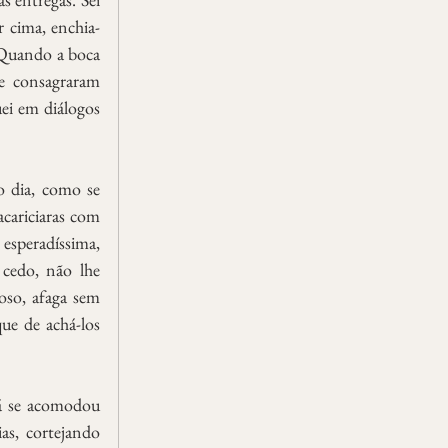
 cima, enchia-
Quando a boca 
e consagraram 
ei em diálogos 
 dia, como se 
cariciaras com 
esperadíssima, 
edo, não lhe 
oso, afaga sem 
ue de achá-los 
á se acomodou 
s, cortejando 