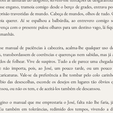
se engano, tramoia comigo desde o berço de grades, entrava por
 prisão travestidas de mundo. Cabeça de mundos, olhos de tudo. 
bia querer. Aí se espalhou a balbúrdia, ao entrevero comigo s
ença com o presente pulou olhares para um destino vago, lá fiqu
 amanhãs.
se manual de paciências à cabeceira, acalma-lhe qualquer uso do
s, transbordassem de coerências e querenças nem sabidas, mas já a
s de folhear. Vive de suspiros. Tudo a ele parece uma chegada 
 não importa, pois, ao José, um pouco tarde, ou um pouco c
ricaturas. Vale-se da preferência a lhe tombar pelo colo carinh
bio das desescolhas, esconde os desejos em lugares tão óbvios q
sou, ou não os tem, e de aceitá-los também ele descansou.
gino o manual que me emprestaria o José, falta não lhe faria, j
 Eu também em tolerâncias, redimido dos tempos, vivendo a dia