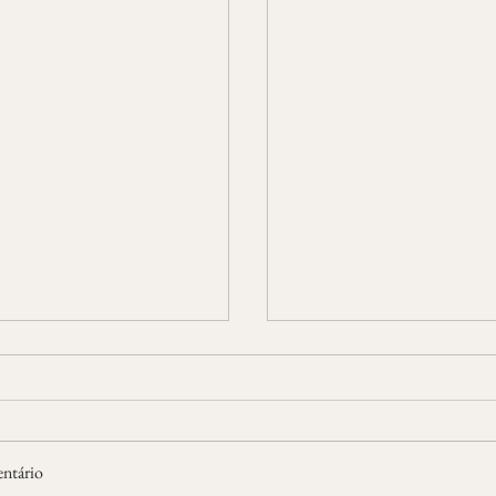
cê
Dia tarde demais
ntário