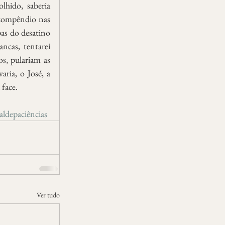
hido, saberia 
 compêndio nas 
as do desatino 
cas, tentarei 
s, pulariam as 
ria, o José, a 
 face.
ldepaciências
Ver tudo