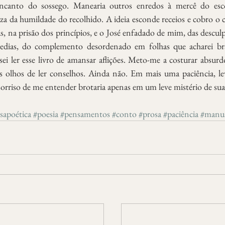
ncanto do sossego. Manearia outros enredos à mercê do escol
eza da humildade do recolhido. A ideia esconde receios e cobro o
, na prisão dos princípios, e o José enfadado de mim, das desculp
edias, do complemento desordenado em folhas que acharei bran
sei ler esse livro de amansar aflições. Meto-me a costurar absurdo
 olhos de ler conselhos. Ainda não. Em mais uma paciência, leva
 sorriso de me entender brotaria apenas em um leve mistério de sua
sapoética
#poesia
#pensamentos
#conto
#prosa
#paciência
#manua