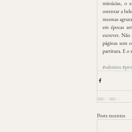
minúcias, o e
ostentar a bel
mesmas agruras
em épocas arr
escrever. Não 
páginas sem os
partitura. E o
#salssisne
#pro
Posts recentes