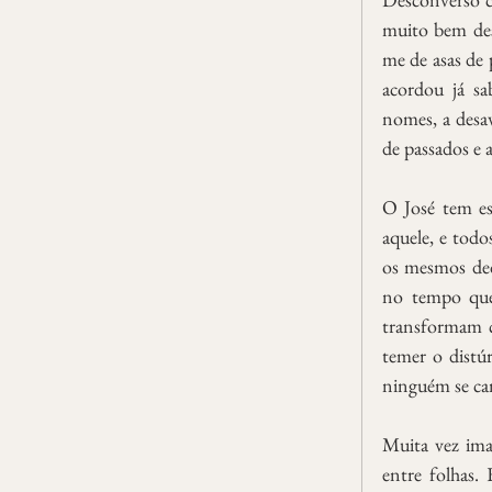
muito bem des
me de asas de
acordou já sa
nomes, a desav
de passados e
O José tem es
aquele, e todo
os mesmos dedo
no tempo que
transformam ca
temer o distúr
ninguém se can
Muita vez ima
entre folhas.