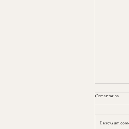
Comentários
Rascunho vo
Escreva um come