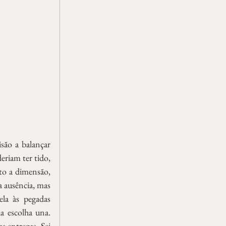
são a balançar 
riam ter tido, 
to a dimensão, 
 ausência, mas 
a às pegadas 
a escolha una. 
 entregas. Sei 