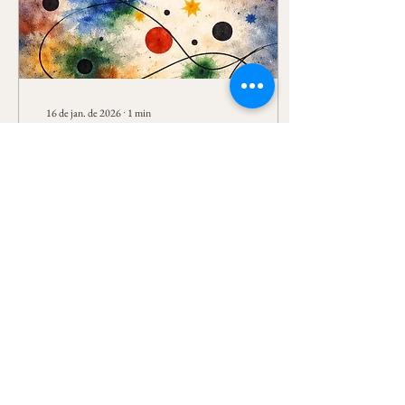
16 de jan. de 2026
∙
1
min
Prosa em verso
Levo da manhã a leveza, da noite
Esqueço o presente e vejo
imagens Falta nitidez Uma
nuvem espessa me separa
35
0
1