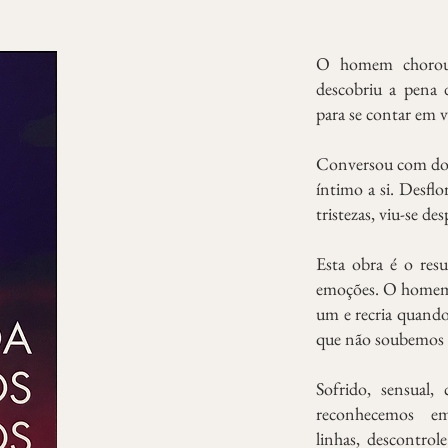
O homem chorou c
descobriu a pena d
para se contar em v
Conversou com dore
íntimo a si. Desflo
tristezas, viu-se des
Esta obra é o resu
emoções. O homem 
um e recria quando
que não soubemos 
Sofrido, sensual, 
reconhecemos em t
linhas, descontrol