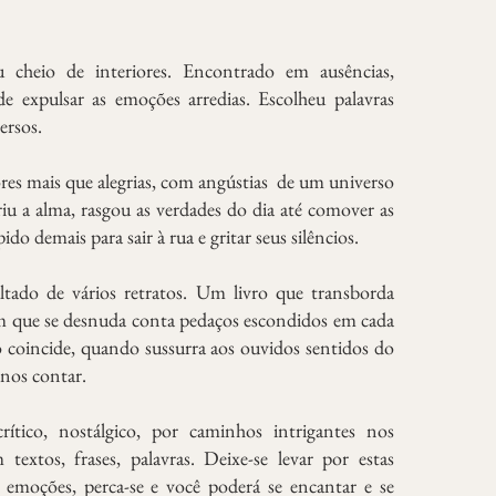
heio de interiores. Encontrado em ausências,
e expulsar as emoções arredias. Escolheu palavras
ersos.
s mais que alegrias, com angústias de um universo
riu a alma, rasgou as verdades do dia até comover as
pido demais para sair à rua e gritar seus silêncios.
ltado de vários retratos. Um livro que transborda
que se desnuda conta pedaços escondidos em cada
 coincide, quando sussurra aos ouvidos sentidos do
nos contar.
crítico, nostálgico, por caminhos intrigantes nos
extos, frases, palavras. Deixe-se levar por estas
e emoções, perca-se e você poderá se encantar e se