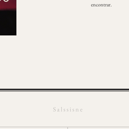
encontrar.
S a l s s i s n e