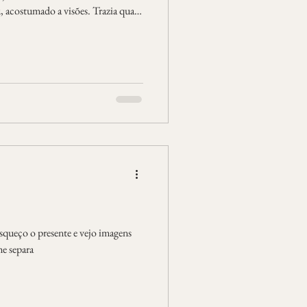
 acostumado a visões. Trazia quase
s, em reflexos fragmentados, uma
a imagem se ver, imaginei páginas
mendei cada trapo arrastado, um
 em fantasias, cravado em
sa me separa