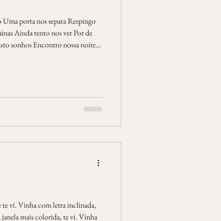
o Uma porta nos separa Respingo
inas Ainda tento nos ver Por de
asto sonhos Encontro nossa noite
o passada Olharia no cego dos
cre na boca Quando enfim me
os Tremeria em mim sua mão Abriria
 Onde nós deixamos quebrados A
te vi. Vinha com letra inclinada,
ela mais colorida, te vi. Vinha