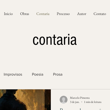
Inicio
Obras
Contaria
Processo
Autor
Contato
contaria
Improvisos
Poesia
Prosa
Marcelo Pimenta
3 de jun.
1 min de leitura