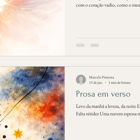
com o coração vadio, como o meu,
nada, o mundo talhado em espelho
caixa dividida em desejos. Esperei 
diversas, escutei meus barulhos, e
vento louvado me assanhou, levado
miragens, então
Marcelo Pimenta
15 de jan.
1 min de leitura
Prosa em verso
Levo da manhã a leveza, da noite Esqueço o presente e vejo imagens
Falta nitidez Uma nuvem espes