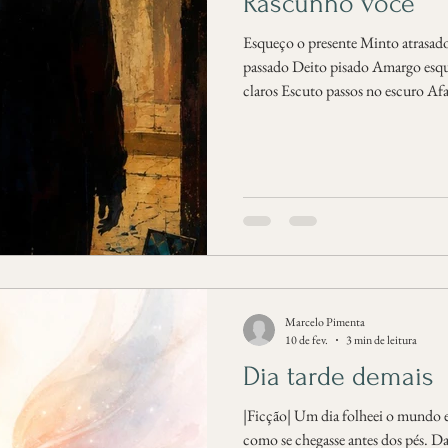
Rascunho você
Esqueço o presente Minto atrasad
passado Deito pisado Amargo esqu
claros Escuto passos no escuro Af
Mas não te vejo Te daria minha mã
olhos Veria quem era Seu gosto o
escutasse Você riria em meus lábi
a porta Lá dentro nossa ausência
última vez foi tudo Sou eu atrás
Marcelo Pimenta
10 de fev.
3 min de leitura
Dia tarde demais
|Ficção| Um dia folheei o mundo e 
como se chegasse antes dos pés. Da jan