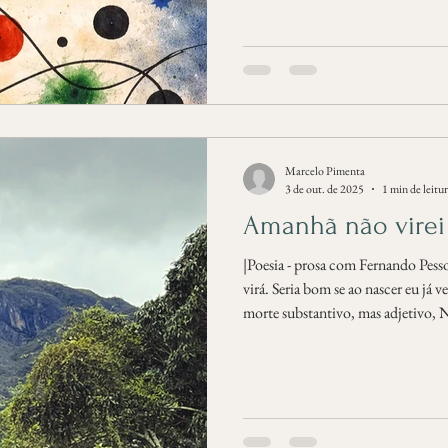
Marcelo Pimenta
3 de out. de 2025
1 min de leitu
Amanhã não virei
|Poesia - prosa com Fernando Pes
virá. Seria bom se ao nascer eu já v
morte substantivo, mas adjetivo, 
me fantasiar para o dia, E quando o
a minha frente, a distância diminuir
faríamos um par decente e fielmente