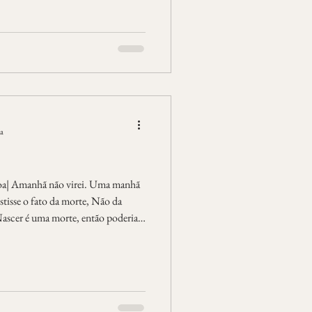
ra
soa| Amanhã não virei. Uma manhã
estisse o fato da morte, Não da
Nascer é uma morte, então poderia
 substantivo sorrisse, gloriosa, bem
ia meus olhos, E eu já estaria belo,
 final. Seria bom se ao nascer eu já
me vestisse de morte, Não do adjetivo, E eu a surpreendesse gl