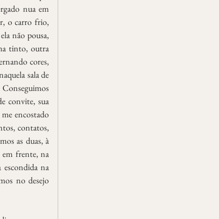
ergado nua em 
 o carro frio, 
ela não pousa, 
a tinto, outra 
ernando cores, 
aquela sala de 
. Conseguimos 
e convite, sua 
a me encostado 
tos, contatos, 
mos as duas, à 
 em frente, na 
a escondida na 
mos no desejo 