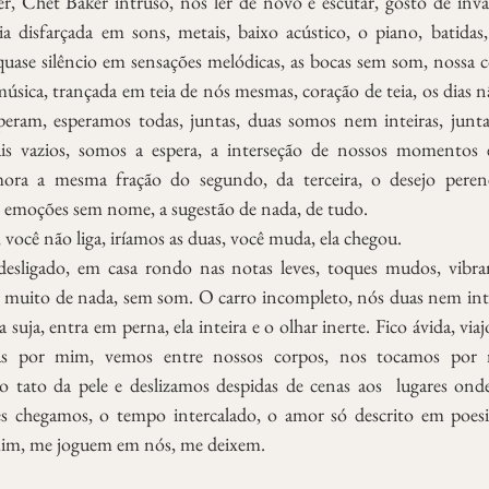
, Chet Baker intruso, nos ler de novo e escutar, gosto de inva
 disfarçada em sons, metais, baixo acústico, o piano, batidas,
quase silêncio em sensações melódicas, as bocas sem som, nossa 
música, trançada em teia de nós mesmas, coração de teia, os dias nã
eram, esperamos todas, juntas, duas somos nem inteiras, juntas
s vazios, somos a espera, a interseção de nossos momentos 
ora a mesma fração do segundo, da terceira, o desejo peren
as emoções sem nome, a sugestão de nada, de tudo. 
, você não liga, iríamos as duas, você muda, ela chegou.
 muito de nada, sem som. O carro incompleto, nós duas nem inteir
 suja, entra em perna, ela inteira e o olhar inerte. Fico ávida, viaj
las por mim, vemos entre nossos corpos, nos tocamos por no
 tato da pele e deslizamos despidas de cenas aos  lugares onde
zes chegamos, o tempo intercalado, o amor só descrito em poesi
im, me joguem em nós, me deixem.