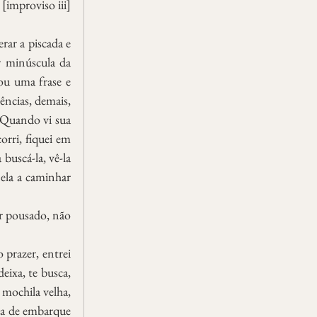
[improviso iii]
ar a piscada e 
r minúscula da 
ou uma frase e 
cias, demais, 
 Quando vi sua 
rri, fiquei em 
uscá-la, vê-la 
ela a caminhar 
r pousado, não 
prazer, entrei 
ixa, te busca, 
mochila velha, 
la de embarque 