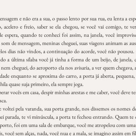
nsagem e não era a sua, o passo lento por sua rua, eu lenta a esper
o, acelero e freio, saber se ela chegou, se você vai comigo, te ve
de espera, quando te conheci foi assim, na janela, você improvis
 som de mensagem, meninas cheguei, suas viagens animam as ausên
elos dias não vindos, a continuação do acorde, você não pousou.
o a última sílaba você já tinha a forma de um beijo, de janela, co
 nem cheguei, do aeroporto ela nos avisaria, a ver quem chegava, a b
dade enquanto se aproxima do carro, a porta já aberta, pequena, 
ila quase suja primeiro, ela sempre joga. 
erar vocês em casa, despir minhas arestas e me caber, você deve te
sca. 
voltei pela varanda, sua porta grande, nos dissemos os nomes do 
uei parada, te vi minúscula, a porta te fechou entrando. Quem te de
porto, foi em uma sala de embarque, você me atropelou com uma 
is, você sem alças, nada, você nua e a mala, se imagino assim em fi