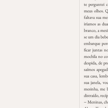
te perguntei 
meus olhos. Qu
faltava sua me
iríamos as dua
branco, a mesi
se um dia bebe
embarque porq
ficar juntas n
mochila no col
despida, de pr
saímos apegada
sua casa, lemb
sua janela, vo
mesinha, me b
distraído, recí
− Meninas, che