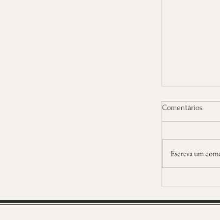
Comentários
Dia tarde de
Escreva um come