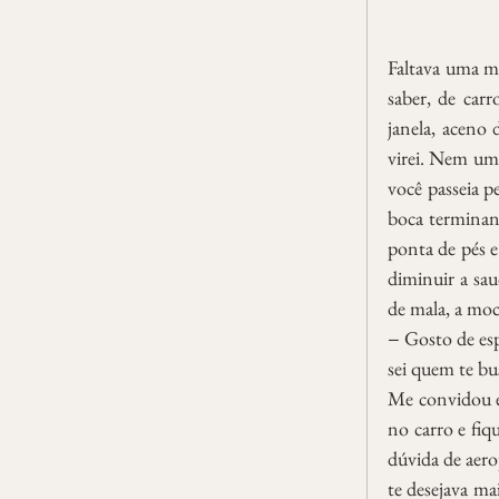
Faltava uma me
saber, de carr
janela, aceno 
virei. Nem um
você passeia p
boca terminand
ponta de pés e
diminuir a sau
de mala, a moch
− Gosto de esp
sei quem te bu
Me convidou e 
no carro e fiq
dúvida de aero
te desejava ma