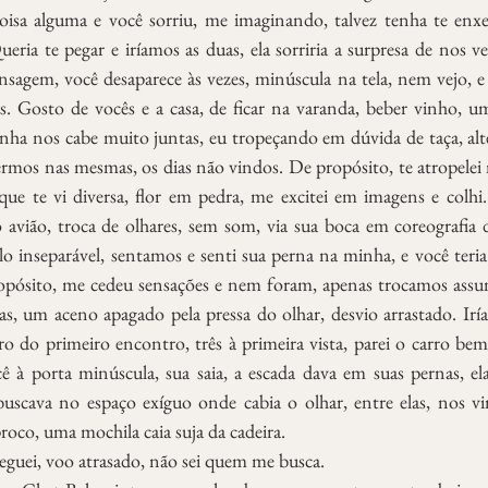
coisa alguma e você sorriu, me imaginando, talvez tenha te enx
eria te pegar e iríamos as duas, ela sorriria a surpresa de nos ver,
nsagem, você desaparece às vezes, minúscula na tela, nem vejo, e 
s. Gosto de vocês e a casa, de ficar na varanda, beber vinho, um
nha nos cabe muito juntas, eu tropeçando em dúvida de taça, alt
rmos nas mesmas, os dias não vindos. De propósito, te atropelei n
ue te vi diversa, flor em pedra, me excitei em imagens e colhi
o avião, troca de olhares, sem som, via sua boca em coreografia d
o inseparável, sentamos e senti sua perna na minha, e você teri
opósito, me cedeu sensações e nem foram, apenas trocamos assun
s, um aceno apagado pela pressa do olhar, desvio arrastado. Iría
ro do primeiro encontro, três à primeira vista, parei o carro bem
cê à porta minúscula, sua saia, a escada dava em suas pernas, el
uscava no espaço exíguo onde cabia o olhar, entre elas, nos vi
proco, uma mochila caia suja da cadeira. 
guei, voo atrasado, não sei quem me busca. 