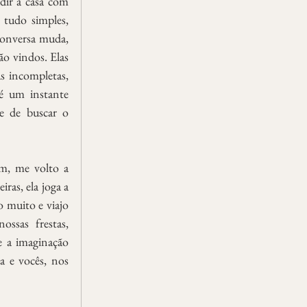
dir a casa com 
 tudo simples, 
conversa muda, 
o vindos. Elas 
 incompletas, 
é um instante 
e de buscar o 
as, ela joga a 
o muito e viajo 
ssas frestas, 
 a imaginação 
a e vocês, nos 