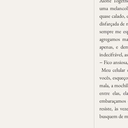
Alone Together
uma melancolia
quase calado, 
disfarçada de 
sempre me esp
agregamos mai
apenas, e dem
indecifrável, 
− Fico ansiosa
 Meu celular desligado, em casa rondo nas notas leves, toques mudos, vibram, me volto a 
vocês, esqueço
mala, a mochila
entre elas, e
embaraçamos o
resiste, às ve
busquem de m