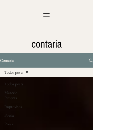
contaria
Contaria
Todos posts
Todos posts
Marcelo
Pimenta
Improvisos
Poesia
Prosa