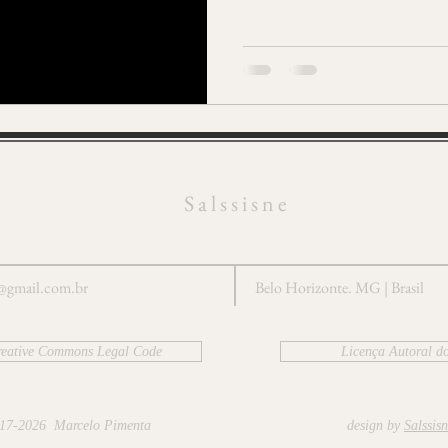
S a l s s i s n e
e@gmail.com.br
Belo Horizonte. MG | Brasil
reative Commons Legal Code
Licença Autoral do
17-2026 Marcelo Pimenta
design by
Salssis