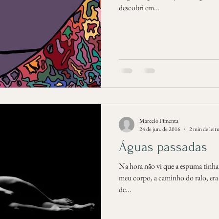
descobri em...
Marcelo Pimenta
24 de jun. de 2016
2 min de leit
Águas passadas
Na hora não vi que a espuma tinha
meu corpo, a caminho do ralo, era
de...