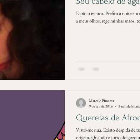
Seu cabelo de aga
Espio o escuro. Prefiro a noite em
a meus olhos, rege minhas mãos, t
Marcelo Pimenta
9 de set. de 2016
2 min de leitur
Querelas de Afrod
Visto-me nua. Existo despida de 
origem. Quando o jorro do gozo n