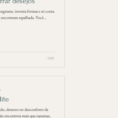
rrar desejos
 negrume, inventa formas e só conta
e encontram espalhada. Você...
a
ite
tudo, demoro no desconforto da
ão encontrou mais que espumas,