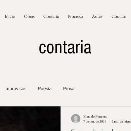
Inicio
Obras
Contaria
Processo
Autor
Contato
contaria
Improvisos
Poesia
Prosa
Marcelo Pimenta
7 de out. de 2016
2 min de leitu