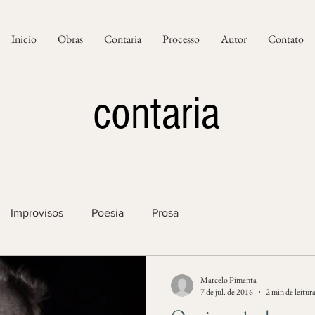
Inicio
Obras
Contaria
Processo
Autor
Contato
contaria
Improvisos
Poesia
Prosa
Marcelo Pimenta
7 de jul. de 2016
2 min de leitur