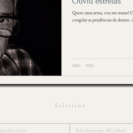
Ouviu estrelas
Quero uma arma, vou me matar! O 
congelar as prudências de dentro. 
S a l s s i s n e
e@gmail.com.br
Belo Horizonte. MG | Brasil