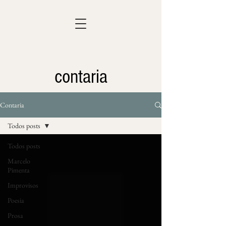
contaria
Contaria
Todos posts
Todos posts
Marcelo
Pimenta
Improvisos
Poesia
Prosa