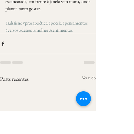
escancarada, em frente à janela sem muro, onde 
plantei tanto gostar.
#salssisne
#prosapoética
#poesia
#pensamentos
#versos
#desejo
#mulher
#sentimentos
Ver tudo
Posts recentes