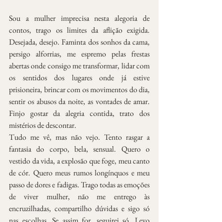
Sou a mulher imprecisa nesta alegoria de 
contos, trago os limites da aflição exigida. 
Desejada, desejo. Faminta dos sonhos da cama, 
persigo alforrias, me espremo pelas frestas 
abertas onde consigo me transformar, lidar com 
os sentidos dos lugares onde já estive 
prisioneira, brincar com os movimentos do dia, 
sentir os abusos da noite, as vontades de amar. 
Finjo gostar da alegria contida, trato dos 
mistérios de descontar.
Tudo me vê, mas não vejo. Tento rasgar a 
fantasia do corpo, bela, sensual. Quero o 
vestido da vida, a explosão que foge, meu canto 
de cór. Quero meus rumos longínquos e meu 
passo de dores e fadigas. Trago todas as emoções 
de viver mulher, não me entrego às 
encruzilhadas, compartilho dúvidas e sigo só 
nas escolhas. Se assim for, seguirei só. Levo 