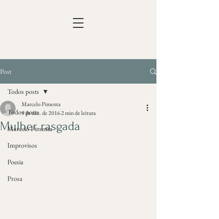
Post
Todos posts
Marcelo Pimenta
Todos posts
9 de dez. de 2016
2 min de leitura
Mulher rasgada
Marcelo Pimenta
Improvisos
Poesia
Prosa