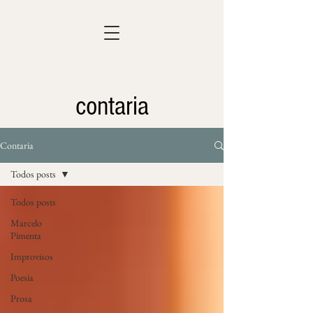
contaria
Contaria
Todos posts
Todos posts
Marcelo
Pimenta
Improvisos
Poesia
Prosa