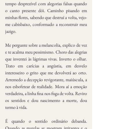
tempo desprezível com alegorias falsas quando 
o canto presente dói. Caminho pisando em 
minhas flores, sabendo que destruí a volta, vejo-
me cabisbaixo, conformado a reconstruir meu 
jazigo.
Me pergunte sobre a melancolia, explico de vez 
e te acalma meu pessimismo. Choro das alegrias 
que inventei às lágrimas vivas. Inverto o olhar. 
Trato em carícias a angústia, em desvelo 
interesseiro o grito que me devolverá ao orto. 
Arremedo a decepção revigorante, maiúscula, a 
nos esbofetear de realidade. Mora aí a emoção 
verdadeira, a linha fina nos fisga de volta. Reviro 
os sentidos e dou nascimento a morte, dou 
termo à vida.
É quando o sentido ordinário debanda. 
Quando as mazelas se mostram irritantes e o 