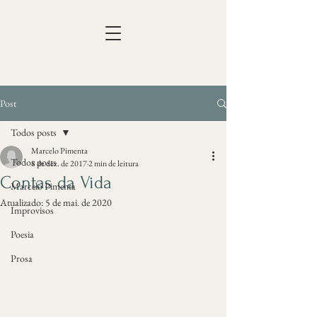
Post
Todos posts
Marcelo Pimenta
Todos posts
8 de dez. de 2017
2 min de leitura
Contas da Vida
Marcelo Pimenta
Atualizado:
5 de mai. de 2020
Improvisos
Poesia
Prosa