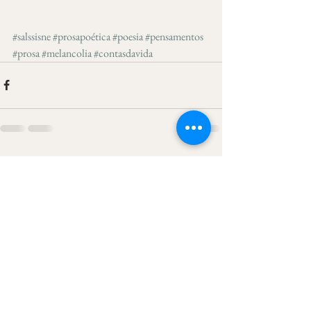
#salssisne
#prosapoética
#poesia
#pensamentos
#prosa
#melancolia
#contasdavida
Ver tudo
Posts recentes