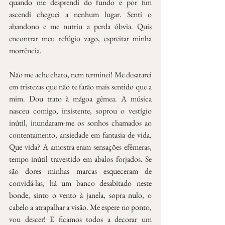
quando me desprendi do fundo e por fim 
ascendi cheguei a nenhum lugar. Senti o 
abandono e me nutriu a perda óbvia. Quis 
encontrar meu refúgio vago, espreitar minha 
morrência.
Não me ache chato, nem terminei! Me desatarei 
em tristezas que não te farão mais sentido que a 
mim. Dou trato à mágoa gêmea. A música 
nasceu comigo, insistente, soprou o vestígio 
inútil, inundaram-me os sonhos chamados ao 
contentamento, ansiedade em fantasia de vida. 
Que vida? A amostra eram sensações efêmeras, 
tempo inútil travestido em abalos forjados. Se 
são dores minhas marcas esqueceram de 
convidá-las, há um banco desabitado neste 
bonde, sinto o vento à janela, sopra nulo, o 
cabelo a atrapalhar a visão. Me espere no ponto, 
vou descer! E ficamos todos a decorar um 