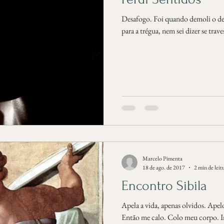
Desafogo. Foi quando demoli o de
para a trégua, nem sei dizer se trave
Marcelo Pimenta
18 de ago. de 2017
2 min de leit
Encontro Sibila
Apela a vida, apenas olvidos. Apel
Então me calo. Colo meu corpo. I