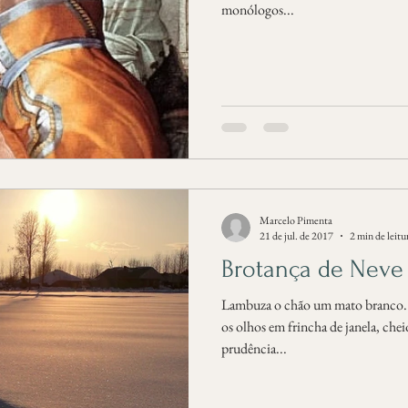
monólogos...
Marcelo Pimenta
21 de jul. de 2017
2 min de leitu
Brotança de Neve
Lambuza o chão um mato branco. 
os olhos em frincha de janela, ch
prudência...