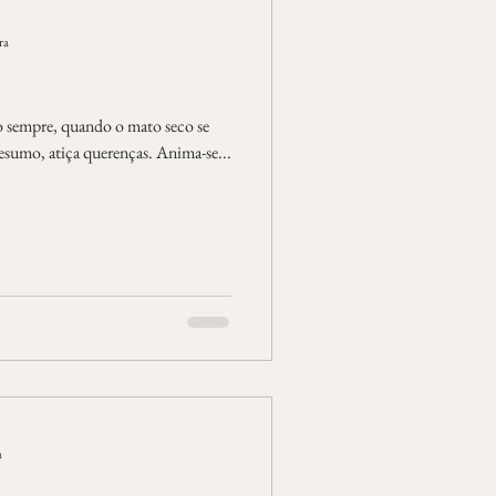
ra
 sempre, quando o mato seco se
esumo, atiça querenças. Anima-se...
a