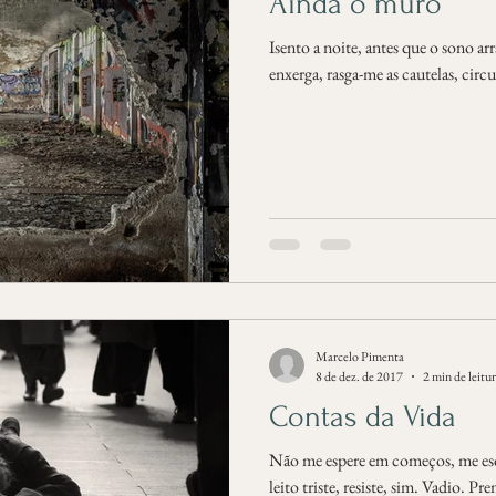
Ainda o muro
Isento a noite, antes que o sono ar
enxerga, rasga-me as cautelas, circu
Marcelo Pimenta
8 de dez. de 2017
2 min de leitu
Contas da Vida
Não me espere em começos, me es
leito triste, resiste, sim. Vadio. P