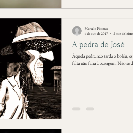
Marcelo Pimenta
6 de out. de 2017
2 min de leitu
A pedra de José
Àquela pedra não tarda o boléu, espa
falta não faria