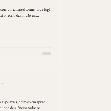
corrido, amansei tormentos e fugi
sti o receio da solidão em...
ura
o às palavras, desmaio em apuro.
nundo de silêncios todos os