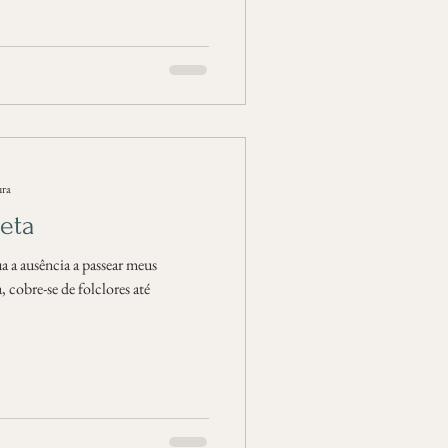
ura
eta
a a ausência a passear meus
 cobre-se de folclores até