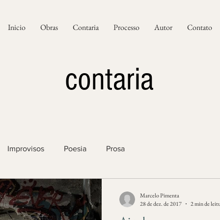
Inicio
Obras
Contaria
Processo
Autor
Contato
contaria
Improvisos
Poesia
Prosa
Marcelo Pimenta
28 de dez. de 2017
2 min de leit