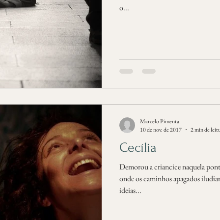
o...
Marcelo Pimenta
10 de nov. de 2017
2 min de leit
Cecília
Demorou a criancice naquela ponta
onde os caminhos apagados iludiam
ideias...