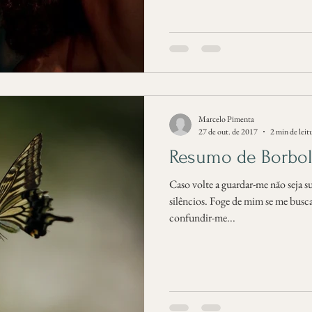
Marcelo Pimenta
27 de out. de 2017
2 min de leit
Resumo de Borbol
Caso volte a guardar-me não seja su
silêncios. Foge de mim se me busca,
confundir-me...