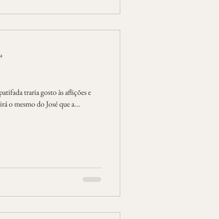
ra
tifada traria gosto às aflições e
 à paisagem. Não se dirá o mesmo do José que a...