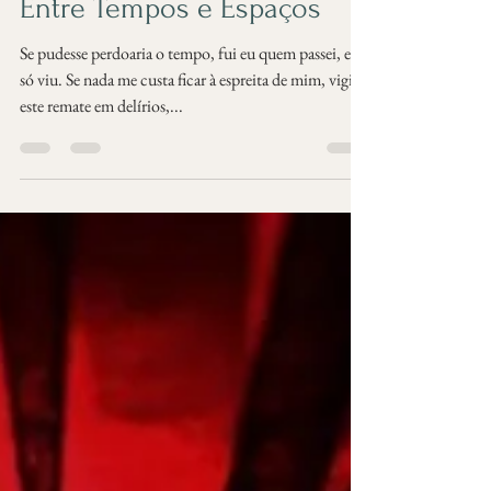
Marcelo Pimenta
17 de fev. de 2017
2 min de leitura
Entre Tempos e Espaços
Se pudesse perdoaria o tempo, fui eu quem passei, ele
só viu. Se nada me custa ficar à espreita de mim, vigio
este remate em delírios,...