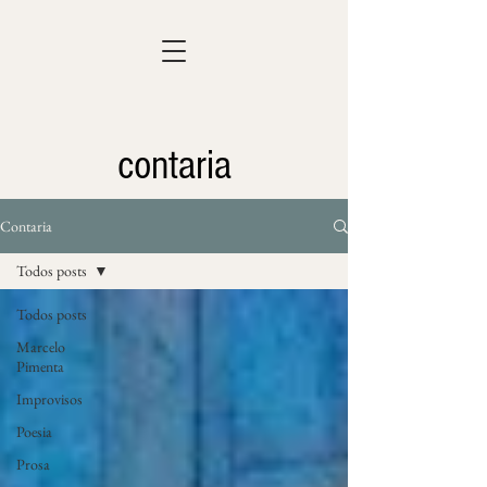
contaria
Contaria
Todos posts
Todos posts
Marcelo
Pimenta
Improvisos
Poesia
Prosa