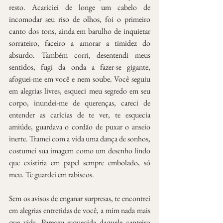
resto. Acariciei de longe um cabelo de 
incomodar seu riso de olhos, foi o primeiro 
canto dos tons, ainda em barulho de inquietar 
sorrateiro, faceiro a amorar a timidez do 
absurdo. Também corri, desentendi meus 
sentidos, fugi da onda a fazer-se gigante, 
afoguei-me em você e nem soube. Você seguiu 
em alegrias livres, esqueci meu segredo em seu 
corpo, inundei-me de querenças, careci de 
entender as carícias de te ver, te esquecia 
amiúde, guardava o cordão de puxar o anseio 
inerte. Tramei com a vida uma dança de sonhos, 
costumei sua imagem como um desenho lindo 
que existiria em papel sempre embolado, só 
meu. Te guardei em rabiscos.
Sem os avisos de enganar surpresas, te encontrei 
em alegrias entretidas de você, a mim nada mais 
que vida. Pareceu esquecida daquele canteiro 