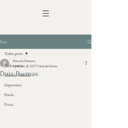
Post
Todos posts
Marcelo Pimenta
Todos posts
16 de jun. de 2017
2 min de leitura
Dois Poemas
Marcelo Pimenta
Improvisos
Poesia
Prosa